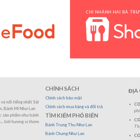
CHI NHÁNH HAI BÀ TR
CHÍNH SÁCH
ĐỊA 
Chính sách bảo mật
và nổi tiếng nhất Sài
CƠ
Chính sách mua hàng và đổi trả
ệm, Bánh Mì Như Lan
ph
TÌM KIẾM PHỔ BIẾN
ác sản phẩm như bánh
CƠ
... bởi hương vị thơm
Bánh Trung Thu Như Lan
Th
Bánh Chưng Như Lan
CƠ