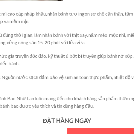
 mì cao cấp nhập khẩu, nhân bánh tươi ngon sơ chế cẩn thận, tẩm
ẹp và mềm mịn.
 đúng thời gian, làm nhân bánh với thịt xay, nấm mèo, mộc nhĩ, miế
ong xửng nóng sẵn 15-20 phút với lửa vừa.
ức gia truyền độc đáo, kỹ thuật ủ bột bí truyền giúp bánh nở xốp,
hiếc bánh.
:
Nguồn nước sạch đảm bảo vệ sinh an toàn thực phẩm, nhiệt độ và
Bánh Bao Như Lan luôn mang đến cho khách hàng sản phẩm thơm ng
 bánh bao được yêu thích và tin dùng hàng đầu.
ĐẶT HÀNG NGAY