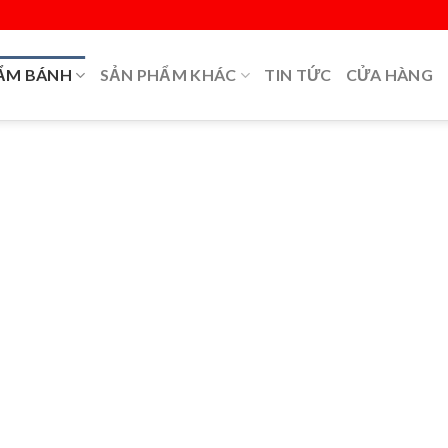
ẨM BÁNH
SẢN PHẨM KHÁC
TIN TỨC
CỬA HÀNG