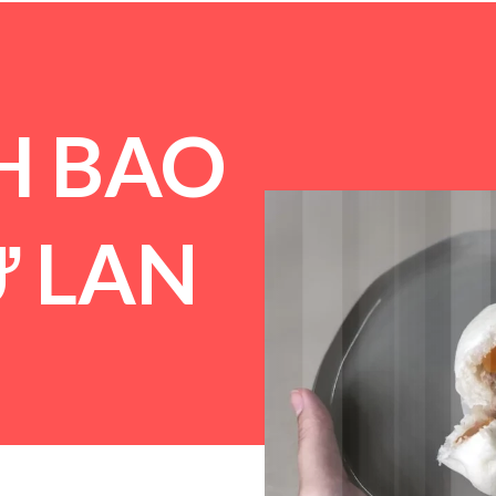
H BAO
 LAN