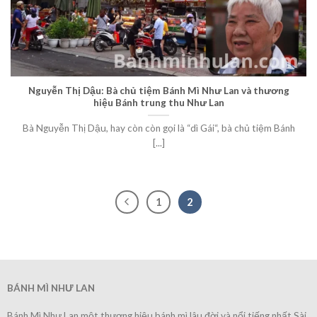
Nguyễn Thị Dậu: Bà chủ tiệm Bánh Mì Như Lan và thương
hiệu Bánh trung thu Như Lan
Bà Nguyễn Thị Dậu, hay còn còn gọi là “dì Gái“, bà chủ tiệm Bánh
[...]
1
2
BÁNH MÌ NHƯ LAN
Bánh Mì Như Lan một thương hiệu bánh mì lâu đời và nổi tiếng nhất Sài