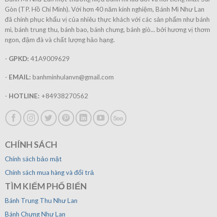
Gòn (TP. Hồ Chí Minh). Với hơn 40 năm kinh nghiệm, Bánh Mì Như Lan
đã chinh phục khẩu vị của nhiêu thực khách với các sản phẩm như bánh
mì, bánh trung thu, bánh bao, bánh chưng, bánh giò... bởi hương vị thơm
ngon, đậm đà và chất lượng hảo hạng.
-
GPKD
:
41A9009629
-
EMAIL:
banhminhulanvn@gmail.com
-
HOTLINE:
+84938270562
CHÍNH SÁCH
Chính sách bảo mật
Chính sách mua hàng và đổi trả
TÌM KIẾM PHỔ BIẾN
Bánh Trung Thu Như Lan
Bánh Chưng Như Lan